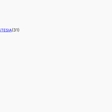
(
31
)
STESIA