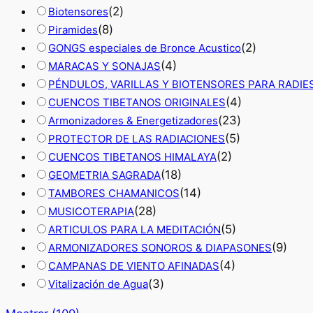
(
2
)
Biotensores
(
8
)
Piramides
(
2
)
GONGS especiales de Bronce Acustico
(
4
)
MARACAS Y SONAJAS
PÉNDULOS, VARILLAS Y BIOTENSORES PARA RADIE
(
4
)
CUENCOS TIBETANOS ORIGINALES
(
23
)
Armonizadores & Energetizadores
(
5
)
PROTECTOR DE LAS RADIACIONES
(
2
)
CUENCOS TIBETANOS HIMALAYA
(
18
)
GEOMETRIA SAGRADA
(
14
)
TAMBORES CHAMANICOS
(
28
)
MUSICOTERAPIA
(
5
)
ARTICULOS PARA LA MEDITACIÓN
(
9
)
ARMONIZADORES SONOROS & DIAPASONES
(
4
)
CAMPANAS DE VIENTO AFINADAS
(
3
)
Vitalización de Agua