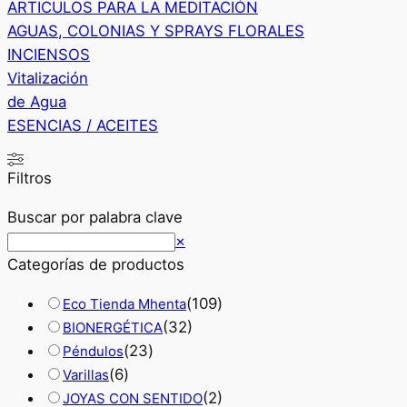
ARTICULOS PARA LA MEDITACIÓN
AGUAS, COLONIAS Y SPRAYS FLORALES
INCIENSOS
Vitalización
de Agua
ESENCIAS / ACEITES
Filtros
Buscar por palabra clave
Buscar
×
Categorías de productos
(
109
)
Eco Tienda Mhenta
(
32
)
BIONERGÉTICA
(
23
)
Péndulos
(
6
)
Varillas
(
2
)
JOYAS CON SENTIDO