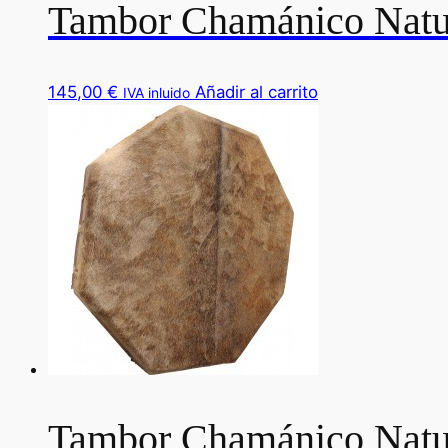
Tambor Chamánico Natu
145,00
€
Añadir al carrito
IVA inluido
Tambor Chamánico Natur