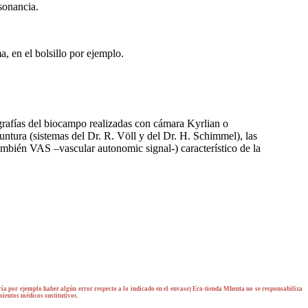
sonancia.
a, en el bolsillo por ejemplo.
grafías del biocampo realizadas con cámara Kyrlian o
untura (sistemas del Dr. R. Völl y del Dr. H. Schimmel), las
también VAS –vascular autonomic signal-) característico de la
a por ejemplo haber algún error respecto a lo indicado en el envase) Eco-tienda Mhenta no se responsabiliza
mientos médicos sustitutivos.