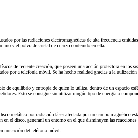
usados por las radiaciones electromagnéticas de alta frecuencia emitida
minio y el polvo de cristal de cuarzo contenido en ella.
sicos de reciente creación, que poseen una acción protectora en los sist
dos por a telefonía móvil. Se ha hecho realidad gracias a la utilizació
pio de equilibrio y entropía de quien lo utiliza, dentro de un espacio es
etidores. Esto se consigue sin utilizar ningún tipo de energía o compon
?
 disco metálico por radiación láser afectada por un campo magnético est
 en el disco, generanl un entorno en el que disminuyen las reacciones 
comunicación del teléfono móvil.