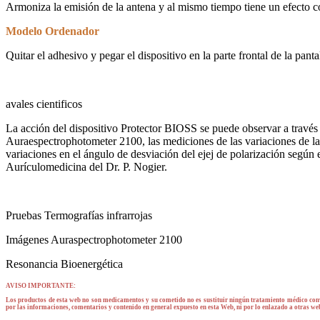
Armoniza la emisión de la antena y al mismo tiempo tiene un efecto c
Modelo Ordenador
Quitar el adhesivo y pegar el dispositivo en la parte frontal de la pant
avales cientificos
La acción del dispositivo Protector BIOSS se puede observar a través
Auraespectrophotometer 2100, las mediciones de las variaciones de la 
variaciones en el ángulo de desviación del ejej de polarización según
Aurículomedicina del Dr. P. Nogier.
Pruebas Termografías infrarrojas
Imágenes Auraspectrophotometer 2100
Resonancia Bioenergética
AVISO IMPORTANTE:
Los productos de esta web no son medicamentos y su cometido no es sustituir ningún tratamiento médico conv
por las informaciones, comentarios y contenido en general expuesto en esta Web, ni por lo enlazado a otras 