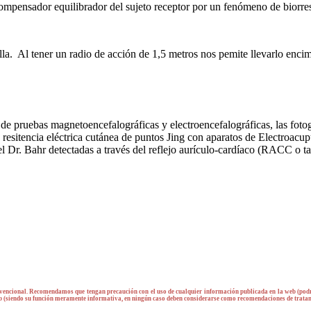
ompensador equilibrador del sujeto receptor por un fenómeno de biorre
alla. Al tener un radio de acción de 1,5 metros nos pemite llevarlo encim
 de pruebas magnetoencefalográficas y electroencefalográficas, las foto
resitencia eléctrica cutánea de puntos Jing con aparatos de Electroacup
 el Dr. Bahr detectadas a través del reflejo aurículo-cardíaco (RACC o 
encional. Recomendamos que tengan precaución con el uso de cualquier información publicada en la web (podrí
web (siendo su función meramente informativa, en ningún caso deben considerarse como recomendaciones de trata